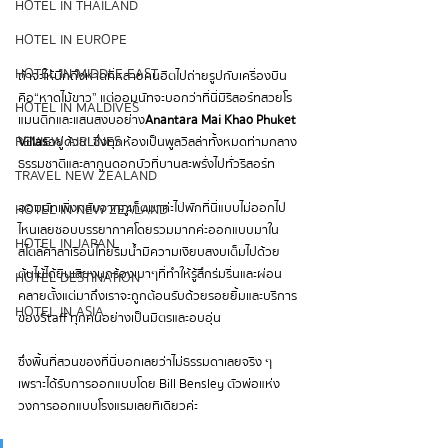
HOTEL IN THAILAND
HOTEL IN EUROPE
HOTEL IN MIDDLE EAST
ถ้าจะให้นึกถึงหาดที่หลายคนฮิตไปถ่ายรูปกับเครื่องบิน
คือ “หาดไม้ขาว” แต่ออมนัทจะบอกว่าที่นี่มีรีสอร์ทสวย โร
HOTEL IN MALDIVES
แมนติกและแสนสงบ อย่าง 
Anantara Mai Khao Phuket 
REVIEW AIRLINES
Villas
 อยู่ด้วย! ซึ่งทุกห้องเป็นพูลวิลล่าทั้งหมด ท่ามกลาง
ธรรมชาติและลากูนดอกบัวที่บานสะพรั่งไปทั่วรีสอร์ท
TRAVEL NEW ZEALAND
ออมนัท
เพิ่งกลับจากภูเก็ตมาค่ะ ไปพักที่นี่แบบไม่ออกไป
HOTEL IN NEW ZEALAND
ไหนเลย
 ชอบบรรยากาศโดยรวมมากค่ะ ออกแบบมาใน
HOTEL IN JAPAN
สไตล์ศาลาเรือนไทยริมน้ำ มีความ
เงียบสงบ เต็มไปด้วย
ต้นไม้ ได้ยินเสียงนกร้องเบา ๆ ที่ทำให้รู้สึกร่มรื่นและผ่อน
HOTEL DESTINATION
คลายตั้งแต่มาถึง เราจะถูกต้อนรับด้วยรอยยิ้มและบริการ
HOTEL IN ASIA
ของ Staff ทุกคนอย่างเป็นมิตรและอบอุ่น
ซึ่งพื้นที่สวนของที่นี่บอกเลยว่าไม่ธรรมดาเลยจริง ๆ 
เพราะได้รับการออกแบบโดย Bill Bensley ตัวพ่อแห่ง
วงการออกแบบโรงแรมเลยทีเดียวค่ะ