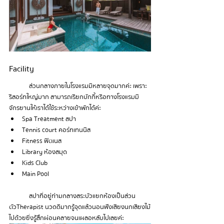
Facility
	ส่วนกลางภายในโรงแรมมีหลายจุดมากค่ะ เพราะ
รีสอร์ทใหญ่มาก สามารถเรียกบักกี้หรือทางโรงแรมมี
จักรยานให้เราได้ใช้ระหว่างเข้าพักได้ค่ะ 
Spa Treatment สปา
Tennis 
court
 คอร์ทเทนนิส
Fitness ฟิตเนส
Library ห้องสมุด 
Kids Club
Main Pool
	สปาที่อยู่ท่ามกลางสระบัว แยกห้องเป็นส่วน
ตัว Therapist นวดดีมาก รู้จุด แล้วนอนฟังเสียงนกเสียงไม้
ไปด้วยยิ่งรู้สึก ผ่อนคลายจนเผลอหลับไปเลยค่ะ