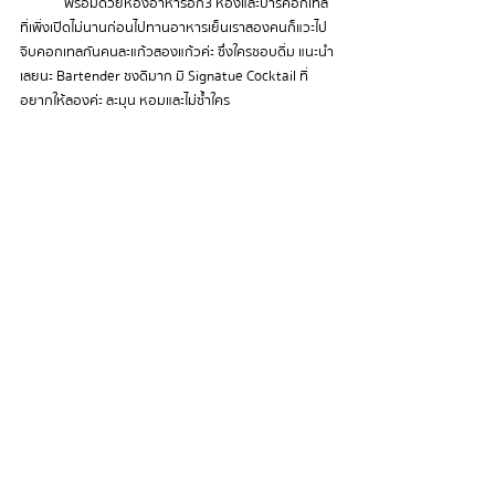
	พร้อมด้วยห้องอาหารอีก 3 ห้อง และบาร์คอกเทล
ที่เพิ่งเปิดไม่นาน ก่อนไปทานอาหารเย็นเราสองคนก็แวะไป
จิบคอกเทลกันคนละแก้วสองแก้วค่ะ ซึ่งใครชอบดื่ม แนะนำ
เลยนะ Bartender ชงดีมาก มี Signatue Cocktail ที่
อยากให้ลองค่ะ ละมุน หอมและไม่ซ้ำใคร