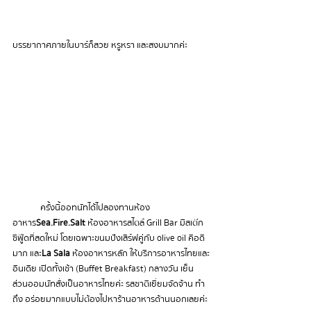
บรรยากาศภายในบาร์ก็สวย หรูหรา และสงบมากค่ะ 
	ครั้งนี้ออทนัทได้ไปลองทานห้อง
อาหาร
Sea.Fire
.Salt
 ห้องอาหารสไตล์ Grill Bar มีสเต๊ก 
ซีฟู๊ดที่สดใหม่ โดยเฉพาะขนมปังเสิร์ฟคู่กับ olive oil คือดี
มาก และ 
La Sala
ห้องอาหารหลัก ให้บริการอาหารไทยและ
อินเดีย เปิดทั้งเช้า (Buffet Breakfast) กลางวัน เย็น 
ส่วนออมนัทสั่งเป็นอาหารไทยค่ะ 
รสชาติเยี่ยม จัดจ้าน ทำ
ถึง อร่อยมาก แบบไม่ต้องไปหาร้านอาหารด้านนอกเลยค่ะ 