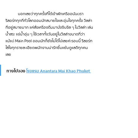
	บอกเลยว่าทุกครั้งที่ได้เข้าพักเครืออนันตรา
รีสอร์ททุกที่ทั่วโลก ออมนัทสบายใจและอุ่นใจทุกครั้ง วิลล่า
ที่อยู่สบายมาก แค่สั่งเครื่องดื่มมานั่งจิบชิล ๆ ในวิลล่า เล่น
น้ำสระ แช่น้ำอุ่น ๆ 
ใช้เวลาทั้งวันอยู่ในวิลล่าขนาดที่ว่า
แม้แต่ Main Pool ออมนัทก็ยังไม่ได้ไปเลยค่ะรอบนี้ 
รีสอร์ท
ใส่ใจทุกรายละเอียด พนักงานน่ารัก ยิ้มแย้มดูแลดีทุกคน
เลย
ทางไปจอง 
โรงแรม Anantara Mai Khao Phuket 
Villas