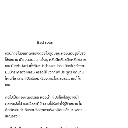
Bed room
ส่วนภายในวิลล่าตกแต่งด้วยไม้ดูอบอุ่น ห้องนอนสูงโปร่ง
โล่งสบาย 
เตียงนอนขนาดใหญ่ หลับดีหลับสนิทหลับสบาย
เลย
 มีโซฟานั่งเล่นทั้งริมหน้าต่างและปลายเตียงโต๊ะทำงาน 
มินิบาร์ เครื่อง Nespresso ให้ชงกาแฟ ประตูกระจกบาน
ใหญ่ที่สามารถเปิดรับลมหรือจะกระโดดลงสระว่ายน้ำได้
เลย
ถัดไปเป็นห้องแต่งตัวและห้องน้ำ ที่เปิดโล่งไปสู่อ่างน้ำ
กลางแจ้งได้ ชอบวิลล่าที่มีความโปร่งทำให้รู้สึกสบาย ไม่
อึดอักเลยค่ะ เดินรอบวิลล่าเอาจริงเหนื่อยแล้วนะ เพราะ
ใหญ่จริง ๆ 