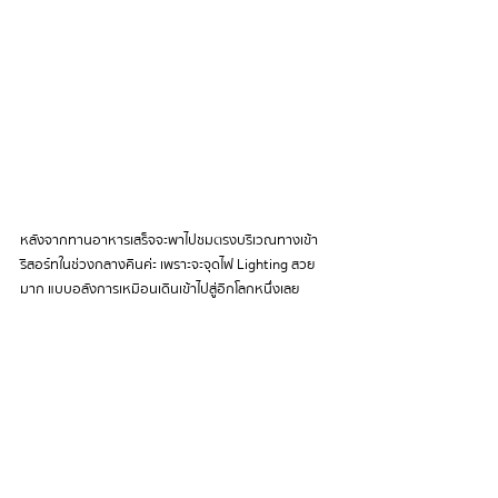
หลังจากทานอาหารเสร็จจะพาไปชมตรงบริเวณทางเข้า
รีสอร์ทในช่วงกลางคืนค่ะ เพราะจะจุดไฟ Lighting สวย
มาก แบบอลังการเหมือนเดินเข้าไปสู่อีกโลกหนึ่งเลย