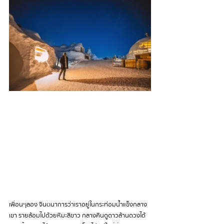
เพื่อนๆลอง จินตนาการว่าเราอยู่ในกระท่อมน้ำแข็งกลาง
เขา รายล้อมไปด้วยหิมะสีขาว กลางคืนดูดาวล้านดวงได้