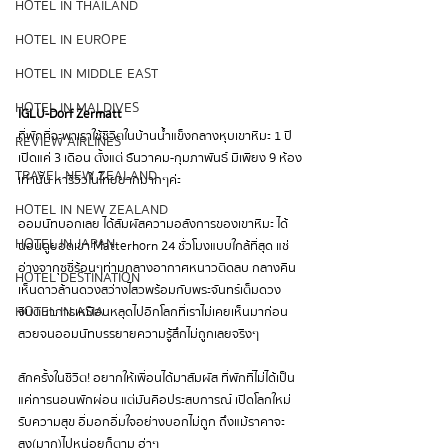
HOTEL IN THAILAND
HOTEL IN EUROPE
HOTEL IN MIDDLE EAST
HOTEL IN MALDIVES
IGLU-Dorf Zermatt
ที่พักที่จะพาเราใช้ชีวิตในบ้านน้ำแข็งกลางหุบเขาหิมะ 1 ปี
REVIEW AIRLINES
เปิดแค่ 3 เดือน ตั้งแต่ ธันวาคม-กุมภาพันธ์ มีเพียง 9 ห้อง
TRAVEL NEW ZEALAND
เท่านั้น หารีวิวในไทยยากมากๆค่ะ
HOTEL IN NEW ZEALAND
ออมนัทบอกเลย ได้สัมผัสความอลังการของเขาหิมะ ได้
HOTEL IN JAPAN
นอนดูยอดเขา Matterhorn 24 ชั่วโมงแบบใกล้ที่สุด แช่
อ่างจากุซซี่ร้อนๆท่ามกลางอากาศหนาวติดลบ กลางคืน
HOTEL DESTINATION
เห็นดาวล้านดวงสว่างไสวพร้อมกับพระจันทร์เต็มดวง 
HOTEL IN ASIA
จินตนาการเหมือนหลุดไปอีกโลกที่เราไม่เคยเห็นมาก่อน 
สวยจนออมนัทบรรยายความรู้สึกไม่ถูกเลยจริงๆ
สักครั้งในชีวิต! อยากให้เพื่อนได้มาสัมผัส ที่พักที่ไม่ได้เป็น
แค่การนอนพักผ่อน แต่มันคือประสบการณ์ เปิดโลกใหม่ 
รับความสุข อิ่มอกอิ่มใจอย่างบอกไม่ถูก ถึงแม้ราคาจะ
สูง(มาก)ไปหน่อยก็ตาม ฮ่าๆ