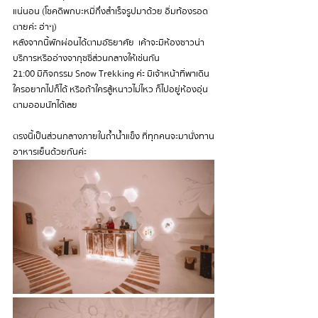
แน่นอน (โชคดีพกบะหมี่กึ่งสำเร็จรูปมาด้วย อิ่มท้องรอด
ตายค่ะ ฮ่าๆ)
หลังจากนี้พักผ่อนได้ตามอัธยาศัย  เค้าจะมีห้องซาวน่า
บริการหรืออ่างจากุซซี่ส่วนกลางให้เช่นกัน
21:00 มีกิจกรรม Snow Trekking ค่ะ มีเจ้าหน้าที่พาเดิน 
ใครอยากไปก็ได้ หรือถ้าใครสู้หนาวไม่ไหว ก็ไปอยู่ห้องอุ่น
ตามออมนัทได้เลย
ตรงนี้เป็นส่วนกลางภายในถ้ำน้ำแข็ง ที่ทุกคนจะมานั่งทาน
อาหารเย็นด้วยกันค่ะ