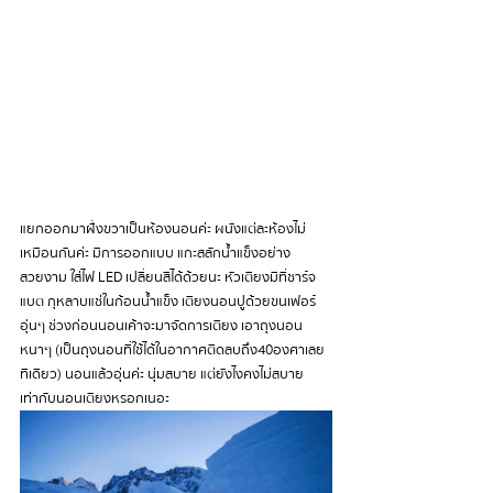
แยกออกมาฝั่งขวาเป็นห้องนอนค่ะ ผนังแต่ละห้องไม่
เหมือนกันค่ะ มีการออกแบบ แกะสลักน้ำแข็งอย่าง
สวยงาม ใส่ไฟ LED เปลี่ยนสีได้ด้วยนะ หัวเตียงมีที่ชาร์จ
แบต กุหลาบแช่ในก้อนน้ำแข็ง เตียงนอนปูด้วยขนเฟอร์
อุ่นๆ ช่วงก่อนนอนเค้าจะมาจัดการเตียง เอาถุงนอน
หนาๆ (เป็นถุงนอนที่ใช้ได้ในอากาศติดลบถึง40องศาเลย
ทีเดียว) นอนแล้วอุ่นค่ะ นุ่มสบาย แต่ยังไงคงไม่สบาย
เท่ากับนอนเตียงหรอกเนอะ