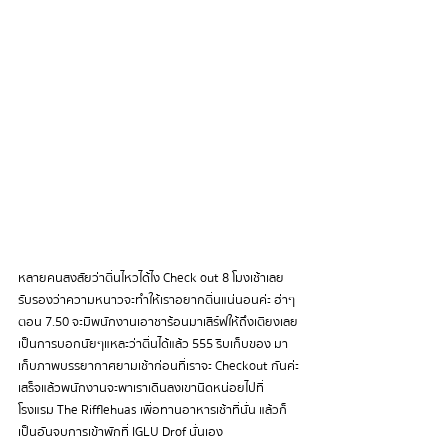
หลายคนสงสัยว่าตื่นไหวได้ไง Check out 8 โมงเช้าเลย 
รับรองว่าความหนาวจะทำให้เราอยากตื่นแน่นอนค่ะ ฮ่าๆ 
ตอน 7.50 จะมีพนักงานเอาชาร้อนมาเสิร์ฟให้ถึงเตียงเลย 
เป็นการบอกนัยๆแหละว่าตื่นได้แล้ว 555 รีบเก็บของ มา
เก็บภาพบรรยากาศยามเช้าก่อนที่เราจะ Checkout กันค่ะ 
เสร็จแล้วพนักงานจะพาเราเดินลงเขานิดหน่อยไปที่
โรงแรม The Rifflehuas เพื่อทานอาหารเช้าที่นั่น แล้วก็
เป็นอันจบการเข้าพักที่ IGLU Drof นั่นเอง