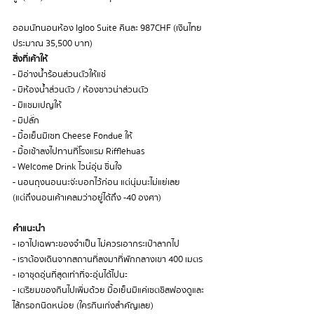
ออมนัทนอนห้อง Igloo Suite คืนละ 987CHF (เงินไทย
ประมาณ 35,500 บาท)
สิ่งที่เค้าให้
- มีอ่างน้ำร้อนส่วนตัวให้แช่
- มีห้องน้ำส่วนตัว / ห้องซาวน่าส่วนตัว
- มีแชมเปญให้
- มีปลั๊ก
- มื้อเย็นมีเซท Cheese Fondue ให้
- มื้อเช้าลงไปทานที่โรงแรม Rifflehuas
- Welcome Drink ไวน์อุ่น ชื่นใจ
- นอนถุงนอนนะจ๊ะบอกไว้ก่อน แต่นุ่มนะไม่แย่เลย
(แต่ถึงนอนเค้าเคลมว่าอยู่ได้ถึง -40 องศา)
คำแนะนำ
- เอาไปเฉพาะของจำเป็น ไม่ควรเอากระเป๋าลากไป
- เราต้องเดินจากสถานที่ลงมาที่พักกลางเขา 400 เมตร
- เอาชุดอุ่นที่สุดเท่าที่จะอุ่นได้ไปนะ
- เตรียมของกินไปเพิ่มด้วย มื้อเย็นมีแค่เซตชีสฟองดูและ
ไส้กรอกนิดหน่อย (ใครกินเก่งสำคัญเลย)