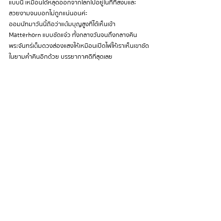
แบบนี้ เหมือนได้หลุดออกจากโลกไปอยู่ในที่ที่สงบและ
สวยงามจนบอกไม่ถูกแน่นอนค่ะ
ออมนัทมาวันนี้ถือว่าแต้มบุญสูงที่ได้เห็นเข้า 
Matterhorn แบบชัดแจ๋ว ทั้งกลางวันจนถึงกลางคืน 
พระจันทร์เต็มดวงส่องแสงให้เหมือนเปิดไฟให้เราเห็นเขาชัด
ในยามค่ำคืนอีกด้วย บรรยากาศดีที่สุดเลย