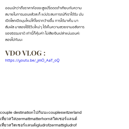
ออมนัทว่าถึงราคาห้องจะสูงปริ๊ดดดถ้าเทียบกับความ
สบายในการนอนแล้วละก็ แต่ประสบการณ์ที่เราได้รับ มัน
เปิดโลกเปิดมุมใหม่ให้ใจเรากว้างขึ้น การได้มาเห็น มา
สัมผัส มาลองใช้ชีวิตใหม่ๆ ได้เห็นความสวยงามอลังการ
ของธรรมชาติ เท่านี้ก็คุ้มค่า ไม่เสียเงินเปล่าแน่นอนค่ะ 
ลองไปกันนะ 
VDO VLOG :
https://youtu.be/_jmO_AaT_oQ
couple destination
ไปกันนะ
couple
switzerland
เที่ยวสวิส
zermatt
matterhorn
สวิตเซอร์แลนด์
เที่ยวสวิตเซอร์แลนด์
igludrofzermatt
igludrof