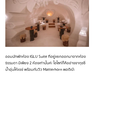
ออมนัทพักห้อง IGLU Suite ที่อยู่แยกออกมาจากห้อง
ธรรมดา มีเพียง 2 ห้องเท่านั้นค่ะ ไฮไลท์ก็คืออ่างจากุซซี่
น้ำอุ่นให้แชช่ พร้อมกับวิว Matterhorn พอดีเป๊ะ 