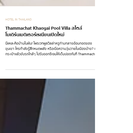
HOTEL IN THAILAND
Thammachat Khaoyai Pool Villa สไตล์
โมเดิร์นเมดิเตอร์เรเนียนเปิดใหม่
นี่แหละคือบ้านในฝัน! ไพรเวทพูลวิลล่าหรูท่ามกลางอ้อมกอดของ
ขุนเขา ใครกำลังรู้สึกหมดพลัง หรือเบื่อความวุ่นวายในเมืองบ้าง? เก็บ
กระเป๋าแล้วขับรถใกล้ๆ ไปรับออกซิเจนให้เต็มปอดกันที่ Thammachat
Khaoyai (ธรรมชาติ เขาใหญ่) ที่พักฟีลดีมากกกก เป็น Private
Luxury Pool Villa บรรยากาศสงบใจกลางเขาใหญ่ บอกเลยว่ามาพัก
ที่นี่แล้วลงสตอรี่คือ DM แตก นี่แหละพูลวิลล่าในฝัน เป็นสเปซที่แค่ก้าว
เข้ามาก็ขโมยหัวใจเราไปเต็ม ให้ฟีลแบบเมดิเตอร์เรเนียน ทุกอย่างดู
ลงตัวไปหมด ตัวบ้านดีไซน์ให้มีความโปร่งโล่ง...