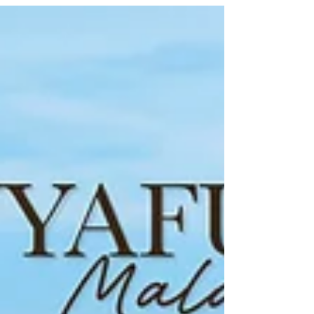
อยู่ใจกลาง Victoria Dockside ย่านจิมซาจุ่ย บอกเลยว่าที่นี่ไม่ใช่แค่
โรงแรมสำหรับนอนค้างคืน แต่คือ "งานศิลปะที่พักอาศัยได้" ที่ตอบ
โจทย์คนชอบเสพดีไซน์ ความเป็นส่วนตัว และวิวระดับล้านอย่างแท้จริง
Concept & Design เมื่อศิลปะระดับมาสเตอร์พีซกลายเป็น "บ้าน" ก้าว
แรกที่เดินเข้ามาที่นี่...