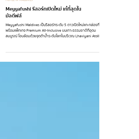
HOTEL IN MALDIVES
Meyyafushi รีสอร์ทเปิดใหม่ เก๋ที่สุดใน
มัลดีฟส์
Meyyafushi Maldives เป็นรีสอร์ทระดับ 5 ดาวเปิดใหม่แกะกล่องที่มา
พร้อมแพ็กเกจ Premium All-Inclusive บนเกาะธรรมชาติที่อุดม
สมบูรณ์ โอบล้อมด้วยจุดดำน้ำระดับโลกในบริเวณ Lhaviyani Atoll ที่นี่
คือสวรรค์ของการพักผ่อนที่ใส่ใจสิ่งแวดล้อม (Eco-conscious) แนว
ปะการังที่ยังสมบูรณ์มาก เหมาะกับคนที่อยากมาพักผ่อนแบบเงียบ
สงบ ไม่วุ่นวาย และได้รับการบริการที่ดูแลเราเป็นอย่างดี การเดินทางก็
สะดวกสบายมาก นั่ง Seaplane เพียง 35 นาทีจากสนามบินนานาชาติ
Velana Airport ก็จะถึง Meyyafushi ที่นี่มีวิลล่าแ