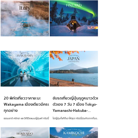
เที่ยวสวิสช่วงหน้าร้อน ที่มีช่วงกลางวันยาวนาน
กว่าพระอาทิตย์จะตก ทำให้มีเวลา Take Time สูด
อากาศได้อย่างเต็มปอด ทริปนี้ออมนัทเช่ารถขับ
เที่ยวกันทั้งหมด 5 วัน แพลนไม่แน่น เน้นชิว ชมวิว
กินบรรยากาศ ก่อนจะเริ่มเ
TRAVEL IN JAPAN
ITALY ขับรถเที่ยวอิตาลีฤดู
รีวิว Finland ขับรถเที่ยว
หนาว 5 วัน Venice-Tuscany-
ฟินแลนด์ 16 วัน ล่าแสงเหนือ
Rome
ในดินแดนเทพนิยาย กับประเทศ
ที่มีความสุขที่สุดในโลก
ขับรถเที่ยวอิตาลีครั้งแรก เก็บเมืองไฮไลท์ต้องไป
เส้นทางขับรถเที่ยวในฝัน นอนที่พักโดมใส ตามล่า
Venice-Tuscany-Rome แจกแพลนทริปขับรถเที่ยว
แสงเหนือที่ประเทศฟินแลนด์ 16 วัน อีกหนึ่ง
ประเทศอิตาลี (Italy) ทริปขับรถเที่ยว...
ประเทศในฝันที่อยากพาตัวเองไปเห็นด้วยตาสัก
ครั้งในชีวิต ฟินแลนด์ เป็นประเทศในกลุ่มสแกน
ดิเนเวีย หรือเรียกว่า “กลุ่มประเทศนอร์ดิก” ตั้งอยู่
ทางตอนเหนือของทวีปยุโรป มีความสวยงามติด
อันดับโลก พื้นที่ส่วนใหญ่เป็นป่าไม้ ยิ่งในช่วงฤดู
1
/
3
หนาว พื้นที่ปกคลุมไปด้วยหิมะสีขาว ยิ่งทำให้
20 พิกัดเที่ยววาคายะมะ
ขับรถเที่ยวญี่ปุ่นฤดูหนาวด้วย
ฟินแลนด์สวยเหมือนเทพนิยายจริง ๆ ค่ะ ทริปนี้จึง
แพลนไว้ 16 วันใน Lapland อยากจะตามล่าแสง
Wakayama เมืองเดียวมีครบ
ตัวเอง 7 วัน 7 เมือง Tokyo-
เหนือด้วยตัวเอง และเราสองคน จะอยู่จนกว่าจ
ทุกอย่าง
Yamanashi-Hakuba-
Shirakawago-Nagoya-Uji-
ธรรมชาติ ศรัทธา และวิถีชีวิตแบบญี่ปุ่นแท้ ทริปนี้ออ
ไปญี่ปุ่นทั้งทีก็เอาให้สุด! ทริปนี้มันเกิดจากที่ออ
Osaka
มนัทไปทั้งหมด 4 วันเต็ม ที่เที่ยวแบบครบรสมาก
มนัทไม่ได้ไปญีปุ่่นเกือบปี ไหน ๆ จะกลับไปทั้งทีก็ขับ
ทั้งธรรมชาติ วัฒนธรรม ทะเล ในเมืองและอาหาร
ข้ามภูมิภาคเที่ยวให้ฉ่ำ ให้หายคิดถึงกันดีกว่า จริง
อร่อย ๆ ตลอดทริปที่คน Local แนะนำมาเอง แล้ว
ๆ ทริปนี้คือไปทั้งหมด 15 วัน แบ่งเป็น 3 ช่วง คือ
จังหวัดวาคายะมะยังอยู่ใกล้กับ Osaka เพียงแค่ 1
ช่วงแรกเที่ยวในเมือง Tokyo 4 วัน , ช่วงที่ 2 จะเริ่ม
ชั่วโมงเอง ใครกำลังมีแพลนจะไปวาคายะมะจดลิส
ขับรถเที่ยวละ ทั้งหมด 7 วันข้ามภูมิภาคจาก Tokyo