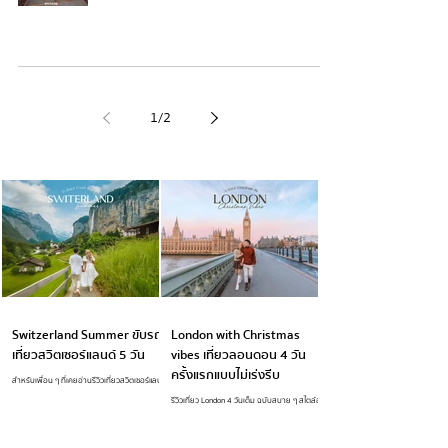
1
/
2
TRAVEL IN EUROPE
Switzerland Summer ขับรถ
London with Christmas
เที่ยวสวิตเซอร์แลนด์ 5 วัน
vibes เที่ยวลอนดอน 4 วัน
ครั้งแรกแบบไม่เร่งรีบ
สำหรับเพื่อน ๆ ที่เคยอ่านรีวิวเที่ยวสวิตเซอร์แลนด์
ช่วงฤดูหนาวหิมะฟู ๆ ของออมนัทแล้ว รีวิวนี้ก็จะพา
รีวิวเที่ยว London 4 วันเต็ม ฉบับสบาย ๆ สไตล์ออ
มาเที่ยวสวิตในช่วงฤดูร้อนกันบ้างค่ะ นี่คือสวิต
มนัท เที่ยววันละที่สองที่ ไม่เร่ง เก็บ Landmark หา
เซอร์แลนด์เดือนมิถุนายน ช่วงที่ภูเขาเป็นสีเขียวสุด
มุมถ่ายรูป เดินเล่นตลาดคริสมาสต์ในช่วง...
อลังการ ปกคลุมด้วยหิมะสีขาวประปรายตัดกับ
ทะเลสาบสีฟ้าใส มันเป็นอะไรที่ชิวมากในการมา