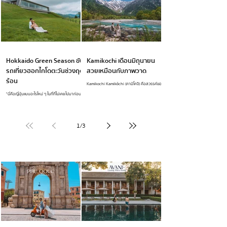
ตามรอยมาได้เลยน้า จังหวัด Wakayama ตั้งอยู่
ไปจบที่ Osaka, และช่วงสุดท้ายจะเป็นการไปเที่ยว
ทางตอนใต้ของภูมิภาคคันไซ บนคาบสมุทรคิอิ (Kii
เมือง Wakayama อีก 4 วัน รีวิวนี้ก็มาตามรอย
Peninsula) เป็นจังหวัดที่เต็มไปด้วยธรรมชาติอัน
การเที่ยวตั้งแต่ Tokyo-Yamanashi-Hakuba-
อุดมสมบูรณ์ ทะเล ภูเขา และสถานที่ศักดิ์สิทธิ์ที่มี
Shirakawago-Nagoya-Uji-Osaka กันนะ ว่าเราไป
ความสำคัญต่อวัฒนธรรมญี่
เที่
Hokkaido Green Season ขับ
Kamikochi เดือนมิถุนายน
รถเที่ยวฮอกไกโดตะวันช่วงฤดู
สวยเหมือนกับภาพวาด
ร้อน
Kamikochi Kamikōchi (คามิโคจิ) คือสวรรค์ของ
คนรักธรรมชาติในญี่ปุ่น ตั้งอยู่ในอุทยานแห่งชาติ
"นี่คือญี่ปุ่นแบบอะไรใหม่ ๆ ในที่ที่ไม่เคยไปมาก่อน"
Chubu-Sangaku จังหวัดนากาโนะ...
บอกลยว่าทริปนี้มัน Unique สุด ๆ กับ 22
Locations ขับรถเที่ยวโซนฮอกไกโดตะวันออก
Hokkaido Green Season หลากหลายอารมณ์มาก
ค่ะ รวบรวมทั้งกิจกรรม ที่เที่ยว ที่กิน ที่พัก ในฤดู
1
/
3
แห่งการออกไปสูดกาศสดชื่นท่ามกลางธรรมชาติ
อันแสนบริสุทธิ์ ออมนัทเพิ่งกลับมาก็รีบมาอัพเดต
กันเลย เพราะทริปนี้ประทับใจและไม่คิดว่าจะได้เที่ยว
ฮอกไกโดในมุมใหม่บ้าง เดินทางเดือนสิงหาเป็นช่วง
High season ของฤดูนี้แล้วค่ะ การเดินทางเรามีนั่ง
TRAVEL IN ASIA
เครื่องบิน Domestic Flight