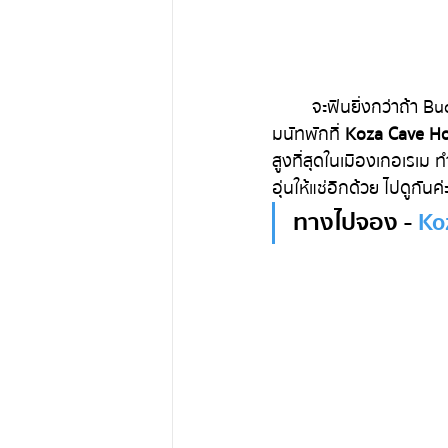
	จะฟินยิ่งกว่าถ้า Bucketlist คือการได้นอนโรงแรมในถ้ำสักครั้ง ที่นี่มีโรงแรมให้เลือกพักเยอะมากค่ะ ออ
มนัทพักที่ 
Koza Cave Ho
สูงที่สุดในเมืองเกอเรเม 
อุ่นให้แช่อีกด้วย ไปดูกันค่
ทางไปจอง - 
Ko