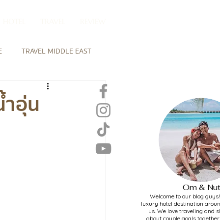
HOTEL
TRAVEL
REVIEW
E
TRAVEL MIDDLE EAST
ABOUT US
 MALDIVES
ำอุ่น
HOTEL DESTINATION
Om & Nu
Welcome to our blog guys! 
luxury hotel destination arou
us. We love traveling and s
about couple goals together