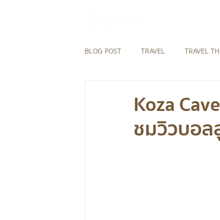
BLOG POST
TRAVEL
TRAVEL T
REVIEW
HOTEL IN THAILAND
Koza Cave 
ชมวิวบอลล
REVIEW AIRLINES
TRAVEL NE
HOTEL IN ASIA