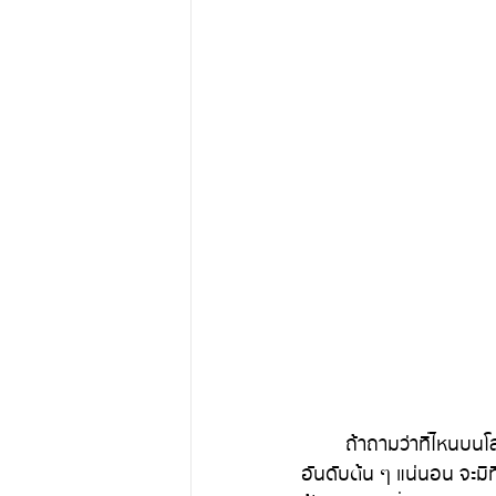
	ถ้าถามว่าที่ไหนบนโลกที่อยากให้เพื่อน ๆ ได้ไปเห็นสักครั้งในชีวิต ออมนัทโหวตที่เมือง Cappadocia เป็น
อันดับต้น ๆ แน่นอน จะม