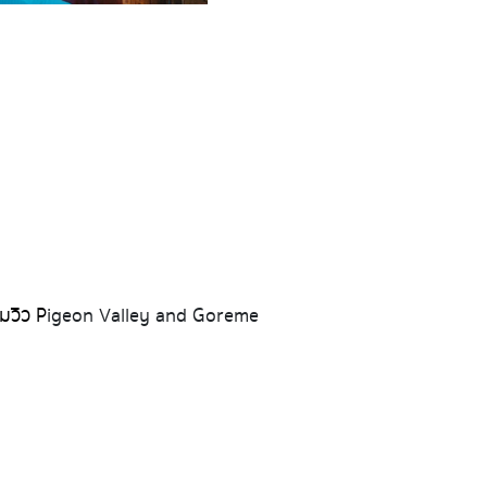
 
มวิว P
igeon Valley and Goreme