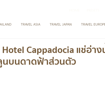
HOME
PRESETS
HAILAND
TRAVEL ASIA
TRAVEL JAPAN
TRAVEL EUROP
HOTEL IN EUROPE
HOTEL IN MIDDLE EAST
HOTEL IN
Hotel Cappadocia แช่อ่างน้
ูนบนดาดฟ้าส่วนตัว
W ZEALAND
HOTEL IN NEW ZEALAND
HOTEL IN JAPAN