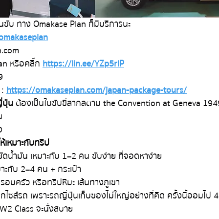
นขับ ทาง Omakase Plan ก็มีบริการนะ
omakaseplan
n.com
 หรือคลิ๊ก 
https://lin.ee/YZp5rlP
9
: 
https://omakaseplan.com/japan-package-tours/
่ปุ่น 
ต้องเป็นใบขับขี่สากลตาม the Convention at Geneva 1949 
น
ง
ห้เหมาะกับทริป
ยัดน้ำมัน เหมาะกับ 1–2 คน ขับง่าย ที่จอดหาง่าย
าะกับ 2–4 คน + กระเป๋า
รอบครัว หรือทริปหิมะ เส้นทางภูเขา
กไซส์รถ เพราะรถญี่ปุ่นเก็บของไม่ใหญ่อย่างที่คิด ครั้งนี้ออมไป 
 W2 Class จะนั่งสบาย