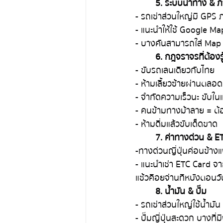
5. ระบบนำทาง & 
- รถเช่าส่วนใหญ่มี GPS
- แนะนำให้ใช้ Google Ma
- บางคันสามารถใส่ Map C
6. กฎจราจรที่ต้องร
- ขับรถเลนเดียวกับไทย
- ห้ามเลี้ยวซ้ายผ่านตล
- จำกัดความเร็วนะ ขับ
- คนข้ามทางม้าลาย = ต้
- ห้ามดื่มแล้วขับเด็ดขาด
7. ค่าทางด่วน & E
-ทางด่วนญี่ปุ่นค่อนข้าง
- แนะนำเช่า ETC Card จาก
แช้วคือยจ่านทีหบังตอนว
8. น้ำมัน & ปั๊ม
- รถเช่าส่วนใหญ่ใช้น้ำมั
- ปั๊มญี่ปุ่นสะดวก บางที่