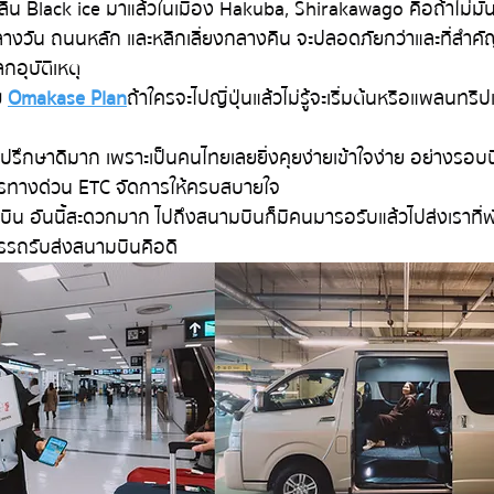
ลางวัน ถนนหลัก และหลีกเลี่ยงกลางคืน จะปลอดภัยกว่าและที่สำคัญ
อุบัติเหตุ
 
Omakase Plan
ถ้าใครจะไปญี่ปุ่นแล้วไม่รู้จะเริ่มต้นหรือแพลนทริปเ
ห้คำปรึกษาดีมาก เพราะเป็นคนไทยเลยยิ่งคุยง่ายเข้าใจง่าย อย่างร
บัตรทางด่วน ETC จัดการให้ครบสบายใจ
บิน อันนี้สะดวกมาก ไปถึงสนามบินก็มีคนมารอรับแล้วไปส่งเราที่พ
ารรถรับส่งสนามบินคือดี