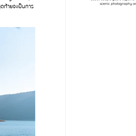
scenic photography a
สุดท้ายจะเป็นการ
POPULAR