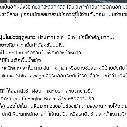
ุ่นเป็นอีกหนึ่งวิธีเที่ยวที่สะดวกที่สุด โดยเฉพาะถ้าอยากออกนอกเม
มชาติสวย ๆ ออมนัทเลยมาสรุปข้อควรรู้ให้อ่านกันก่อน แบบอ่านจ
ี่ปุ่นในช่วงฤดูหนาว
 (ประมาณ ธ.ค.–มี.ค.) ข้อนี้สำคัญมากนะ
(ยางหิมะ) เท่านั้นถ้าต้องขับบนหิมะ
ห้เป็น option หรือรวมในแพ็กเกจหน้าหนาว
มีหิมะหรือพื้นน้ำแข็ง
 (Tire Chain) จะเห็นตามเส้นทางภูเขา หรือบางช่วงอาจมีป้ายบังคับใช
akuba, Shirakawago ควรบอกบริษัทเช่ารถ เค้าจะแนะนำว่าต้องใ
ติ” ให้ออกตัวช้า ค่อย ๆ แตะเบรกและเบรกยาวขึ้น
รกกะทันหัน ใช้ Engine Brake ช่วยชะลอความเร็ว
็งใส) มองไม่เห็น แต่ลื่นมาก จะเจอในช่วงเช้า ตามสะพาน ทางโค้ง ถ
ว่าปกติ หิมะตกหนักอาจทำให้ถนนปิด หรือรถติดช้าลง หน้าหนาวมืด