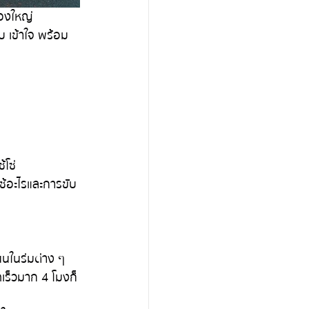
ืองใหญ่
บ เข้าใจ พร้อม
้โซ่
ช้อะไรและการขับ
นนในร่มต่าง ๆ
เร็วมาก 4 โมงก็