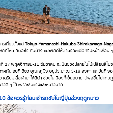
ารเที่ยวตั้งแต่ 
Tokyo-Yamanashi-Hakuba-Shirakawago-Nago
 พักที่ไหน กินอะไร กันบ้าง แปะพิกัดให้ตามรอยเผื่อทริปหน้าเพื่อน ๆ
กันเลยทีเดียว อุณหภูมิจะอยู่ประมาณ 5-18 องศา และวันที่เจอ
ตรียมเสื้อผ้ามาให้ดีน้า ช่วงในเมืองก็เย็นสบายแต่พอขึ้นไปแทบภู
นหนาวดี ๆ ไว้ เพราะลมแรงและหนาวมาก
10 ข้อควรรู้ก่อนเช่ารถขับในญี่ปุ่นช่วงฤดูหนาว