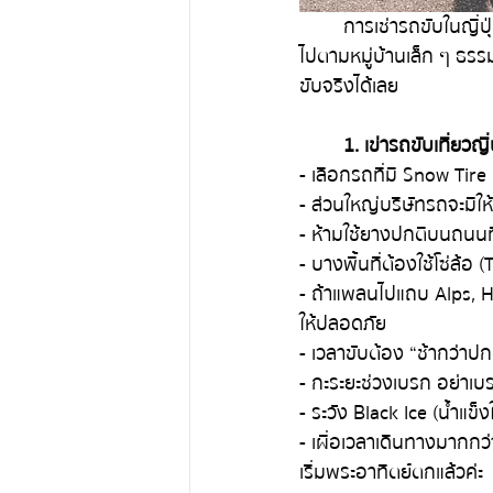
	การเช่ารถขับในญี่ป
ไปตามหมู่บ้านเล็ก ๆ ธรร
ขับจริงได้เลย
1. เข่ารถขับเที่ยวญ
- เลือกรถที่มี Snow Tire 
- ส่วนใหญ่บริษัทรถจะมีใ
- ห้ามใช้ยางปกติบนถนนที่
- บางพื้นที่ต้องใช้โซ่ล้อ
- ถ้าแพลนไปแถบ Alps, H
ให้ปลอดภัย
- เวลาขับต้อง “ช้ากว่าปก
- กะระยะช่วงเบรก อย่าเบ
- ระวัง Black Ice (น้ำแข
- เผื่อเวลาเดินทางมากก
เริ่มพระอาทิตย์ตกแล้วค่ะ