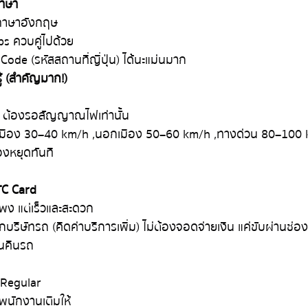
ภาษา
 ภาษาอังกฤษ
ps ควบคู่ไปด้วย
ode (รหัสสถานที่ญี่ปุ่น) ได้นะแม่นมาก
ู้ (สำคัญมาก!)
อด ต้องรอสัญญาณไฟเท่านั้น
ในเมือง 30–40 km/h ,นอกเมือง 50–60 km/h ,ทางด่วน 80–100
องหยุดทันที
TC Card
แพง แต่เร็วและสะดวก
บริษัทรถ (คิดค่าบริการเพิ่ม) ไม่ต้องจอดจ่ายเงิน แค่ขับผ่านช่อง
ันคืนรถ
น Regular
มีพนักงานเติมให้