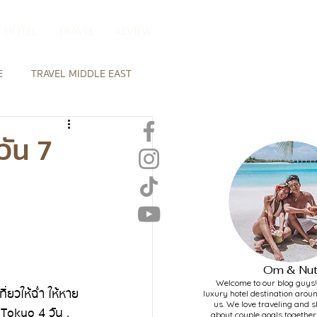
HOTEL
TRAVEL
REVIEW
E
TRAVEL MIDDLE EAST
ABOUT US
 MALDIVES
วัน 7
HOTEL DESTINATION
Om & Nu
Welcome to our blog guys! 
luxury hotel destination arou
us. We love traveling and s
 Tokyo 4 วัน , 
about couple goals together