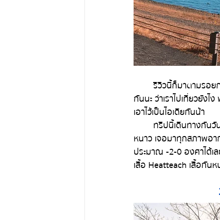
	รีวิวนี้ก็มาตามรอยก
กันนะ ว่าเราไปเที่ยวยังไง
เอาไว้เป็นไอเดียกันน้า
	ทริปนี้เดินทางกันวันที่ 27 พฤศจิกายน-11 ธันวาคม จะเป็นช่วงปลายใบไม้เปลี่ยนสีไปจนถึงต้นฤดู
หนาว เจอมาทุกสภาพอากาศ
ประมาณ -2-0 องศาได้เลย เ
เสื้อ Heatteach เสื้อกั