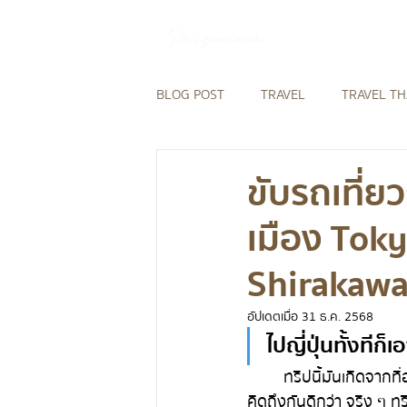
BLOG POST
TRAVEL
TRAVEL T
REVIEW
HOTEL IN THAILAND
ขับรถเที่ย
เมือง Tok
REVIEW AIRLINES
TRAVEL NE
Shirakaw
HOTEL IN ASIA
อัปเดตเมื่อ
31 ธ.ค. 2568
ไปญี่ปุ่นทั้งทีก็เ
	ทริปนี้มันเกิดจากที่ออมนัทไม่ได้ไปญีปุ่่นเกือบปี ไหน ๆ จะกลับไปทั้งทีก็ขับข้ามภูมิภาคเที่ยวให้ฉ่ำ ให้หาย
คิดถึงกันดีกว่า จริง ๆ ทร