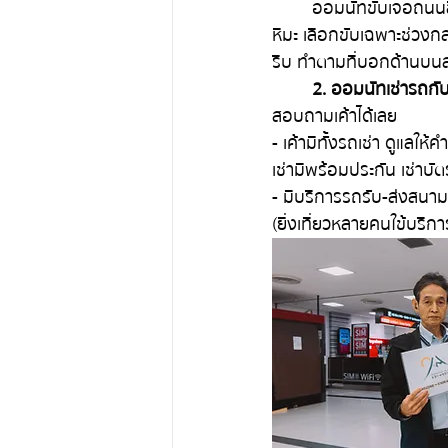
	ออมนัทขับเจอถนนลื่น Black ice มาแล้วในเมือง Hakuba, Shirakawago คือถ้าไม่มั่นใจการขับบน
หิมะ เลือกขับเฉพาะช่วงก
รีบ ทำตามที่บอกด้านบนลก
2. ออมนัทเช่ารถกับ
สอบถามเค้าได้เลย
- เค้ามีทั้งรถเช่า ดูแลใ
เช่ามีพร้อมประกัน เช่า
- มีบริการรถรับ-ส่งสนาม
(ยิ่งเที่ยวหลายคนใข้บริก